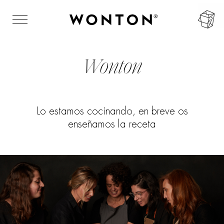
Wonton
TON
WONTON
ANDING
de
PAPEL
Lo estamos cocinando, en breve os
TON
WONTON
enseñamos la receta
EB
de
SEÑALÉTICA
TON
WONTON
ITORIAL
de
PACKAGING
TON
WONTON
GALO
de
LUZ