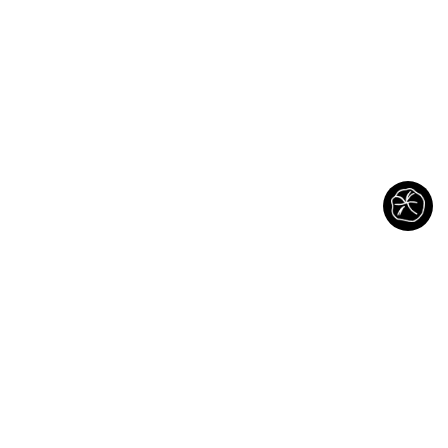
QUIÉNES SOMOS
CONTACTO
Nuestra narrativa
estudio@wonton.es
Nuestros chefs
+34 620 25 65 02
PROYECTOS
NEWSLETTER
Suscríbete a nuestra
Ver todos
newsletter aquí
Proyecto Wonton